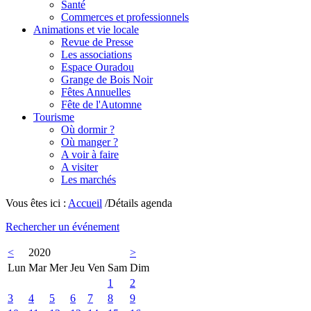
Santé
Commerces et professionnels
Animations et vie locale
Revue de Presse
Les associations
Espace Ouradou
Grange de Bois Noir
Fêtes Annuelles
Fête de l'Automne
Tourisme
Où dormir ?
Où manger ?
A voir à faire
A visiter
Les marchés
Vous êtes ici :
Accueil
/Détails agenda
Rechercher un événement
<
2020
>
Lun
Mar
Mer
Jeu
Ven
Sam
Dim
1
2
3
4
5
6
7
8
9