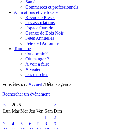
Santé
Commerces et professionnels
Animations et vie locale
Revue de Presse
Les associations
Espace Ouradou
Grange de Bois Noir
Fêtes Annuelles
Fête de l'Automne
Tourisme
Où dormir ?
Où manger ?
A voir à faire
A visiter
Les marchés
Vous êtes ici :
Accueil
/Détails agenda
Rechercher un événement
<
2025
>
Lun
Mar
Mer
Jeu
Ven
Sam
Dim
1
2
3
4
5
6
7
8
9